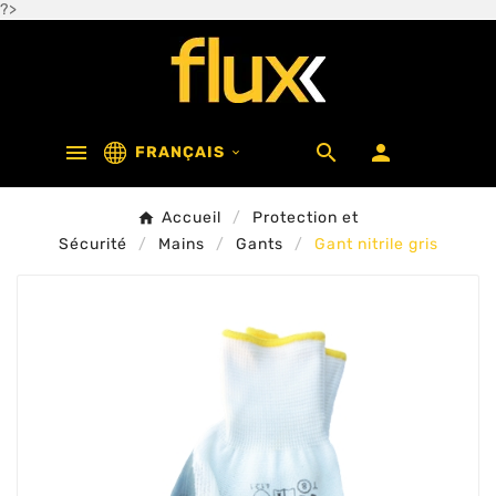
?>



FRANÇAIS

Accueil
Protection et
Sécurité
Mains
Gants
Gant nitrile gris