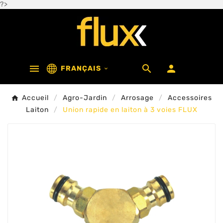
?>



FRANÇAIS

Accueil
Agro-Jardin
Arrosage
Accessoires
Laiton
Union rapide en laiton à 3 voies FLUX