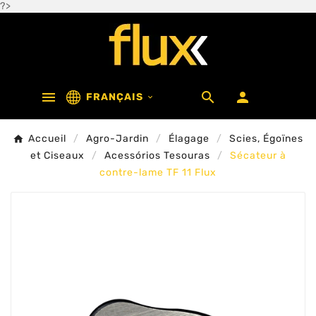
?>



FRANÇAIS

Accueil
Agro-Jardin
Élagage
Scies, Égoïnes
et Ciseaux
Acessórios Tesouras
Sécateur à
contre-lame TF 11 Flux