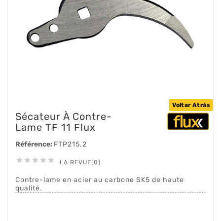
Voltar Atrás
Sécateur À Contre-
Lame TF 11 Flux
Référence:
FTP215.2





LA REVUE(0)
Contre-lame en acier au carbone SK5 de haute
qualité.