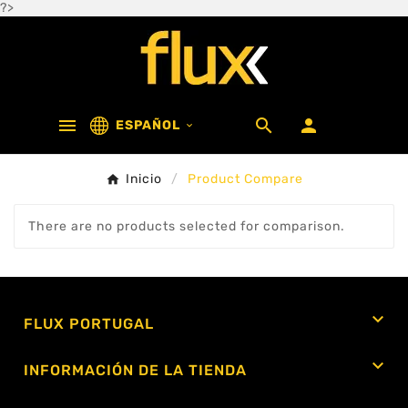
?>



ESPAÑOL

Inicio
Product Compare
There are no products selected for comparison.

FLUX PORTUGAL

INFORMACIÓN DE LA TIENDA