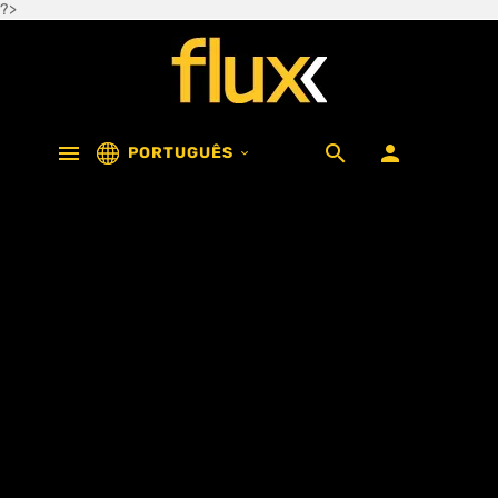
?>



PORTUGUÊS
