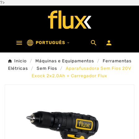
?>



PORTUGUÊS

Inicio
Máquinas e Equipamentos
Ferramentas
Elétricas
Sem Fios
Aparafusadora Sem Fios 20V
Exock 2x2,0Ah + Carregador Flux