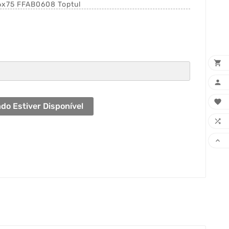
T6x75 FFAB0608 Toptul



do Estiver Disponível

