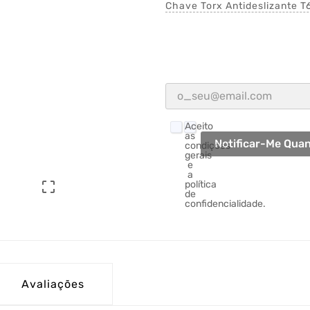
Chave Torx Antideslizante 
Aceito
as
Notificar-Me Quan
condições
gerais
e
a
política

de
confidencialidade.
Avaliações