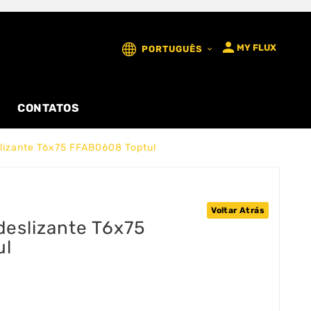

MY FLUX
PORTUGUÊS

CONTATOS
lizante T6x75 FFAB0608 Toptul
Voltar Atrás
deslizante T6x75
ul