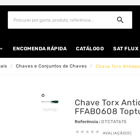

ENCOMENDA RÁPIDA
CATÁLOGO
SAT FLUX
ais
Chaves e Conjuntos de Chaves
Chave Torx Antides
Chave Torx Anti
FFAB0608 Topt
Referência :
DTCTAT675





AVALIAÇÃO(0)