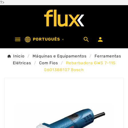
?>



PORTUGUÊS

Inicio
Máquinas e Equipamentos
Ferramentas
Elétricas
Com Fios
Rebarbadora GWS 7-115
0601388107 Bosch