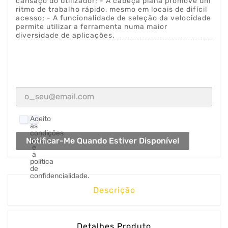
cansaço do utilizador; - A cabeça plana promove um
ritmo de trabalho rápido, mesmo em locais de difícil
acesso; - A funcionalidade de seleção da velocidade
permite utilizar a ferramenta numa maior
diversidade de aplicações.
Aceito
as
condições
Notificar-Me Quando Estiver Disponível
gerais
e
a
política
de
confidencialidade.
Descrição
Detalhes Produto