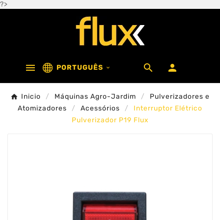
?>



PORTUGUÊS

Inicio
Máquinas Agro-Jardim
Pulverizadores e
Atomizadores
Acessórios
Interruptor Elétrico
Pulverizador P19 Flux