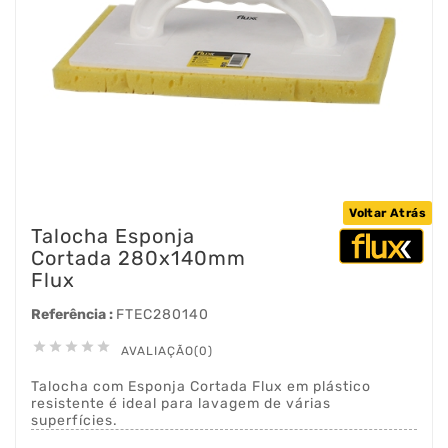
Voltar Atrás
Talocha Esponja
Cortada 280x140mm
Flux
Referência :
FTEC280140





AVALIAÇÃO(0)
Talocha com Esponja Cortada Flux em plástico
resistente é ideal para lavagem de várias
superfícies.