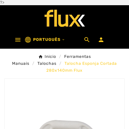
?>



PORTUGUÊS

Inicio
Ferramentas
Manuais
Talochas
Talocha Esponja Cortada
280x140mm Flux